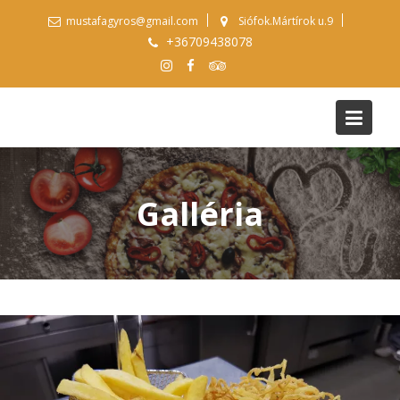
Skip
mustafagyros@gmail.com
Siófok.Mártírok u.9
to
+36709438078
content
Galléria