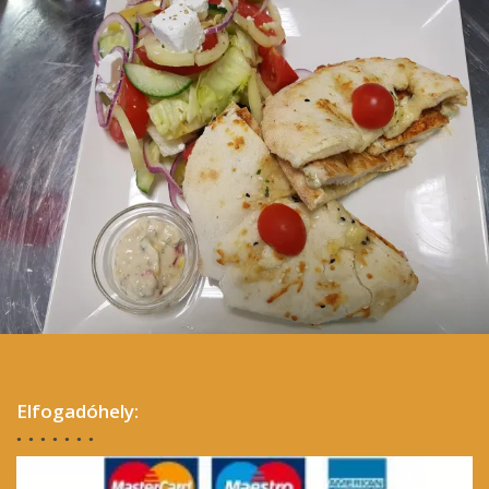
Kemencés gyros
Padlizsános Csirkemell
Elfogadóhely: