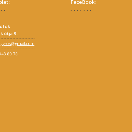
lat:
FaceBook:
iófok
k útja 9.
agyros@gmail.com
943 80 78