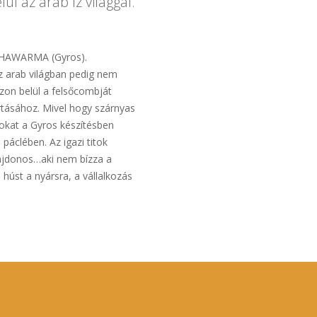
ül az arab íz világgal.
 SHAWARMA (Gyros).
 arab világban pedig nem
Azon belül a felsőcombját
tásához. Mivel hogy szárnyas
okat a Gyros készítésben
 páclében. Az igazi titok
lajdonos…aki nem bízza a
 húst a nyársra, a vállalkozás