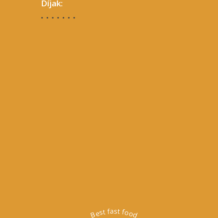
Díjak:
Best fast food