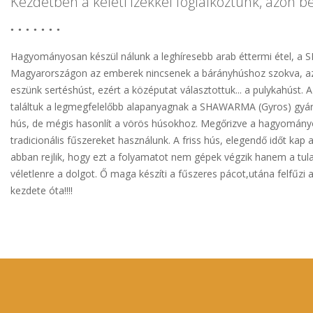
Kezdetben a keleti ízekkel foglalkoztunk, azon bel
Hagyományosan készül nálunk a leghíresebb arab éttermi étel, a
Magyarországon az emberek nincsenek a bárányhúshoz szokva, az
eszünk sertéshúst, ezért a középutat választottuk... a pulykahúst. 
találtuk a legmegfelelőbb alapanyagnak a SHAWARMA (Gyros) gyár
hús, de mégis hasonlít a vörös húsokhoz. Megőrizve a hagyomány
tradicionális fűszereket használunk. A friss hús, elegendő időt kap a
abban rejlik, hogy ezt a folyamatot nem gépek végzik hanem a tu
véletlenre a dolgot. Ő maga készíti a fűszeres pácot,utána felfűzi a
kezdete óta!!!!