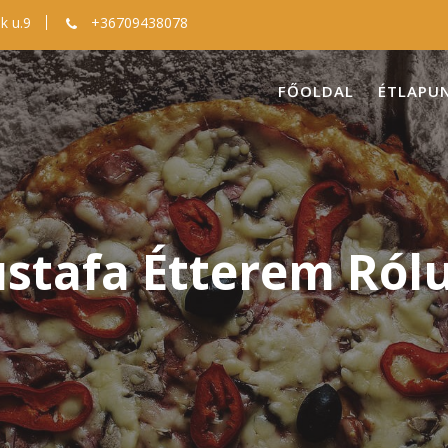
k u.9
+36709438078
FŐOLDAL
ÉTLAPU
stafa Étterem Ról