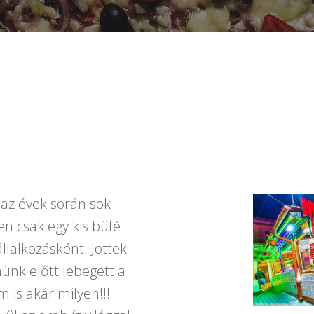
az évek során sok
n csak egy kis büfé
llalkozásként. Jöttek
ünk előtt lebegett a
 is akár milyen!!!