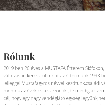
Rólunk
2019 ben 26 éves a MUSTAFA Étterem Siófokon, 
változáson keresztül ment az éttermünk,1993-be
jelleggel Mustafagyros névvel kezdtünk,családi vá
mentek az évek és a szezonok ,de mindig a szem
cél, hogy egy nagy vendéglátó egység legyünk,nem