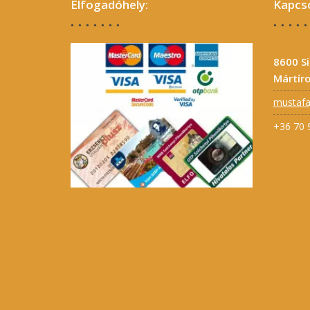
Elfogadóhely:
Kapcso
8600 S
Mártíro
mustaf
+36 70 