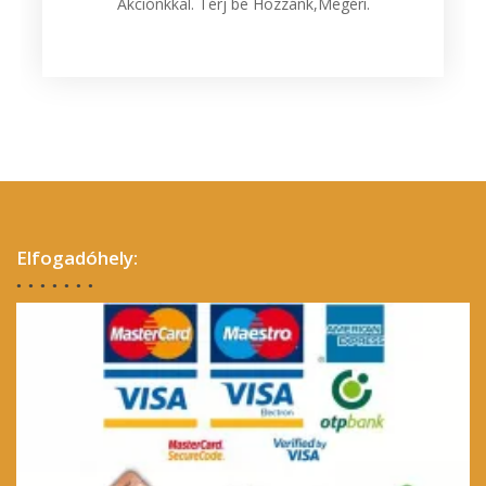
Akciónkkal. Térj be Hozzánk,Megéri.
Elfogadóhely: