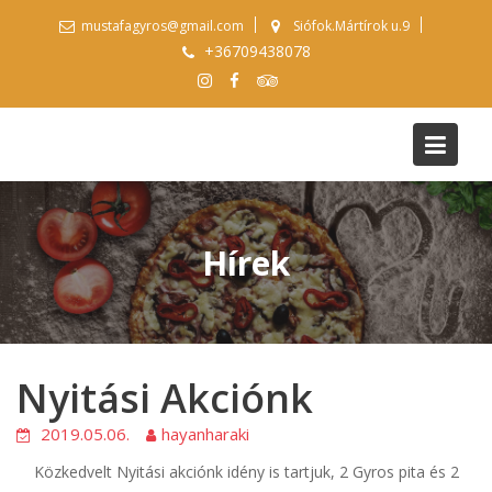
Skip
mustafagyros@gmail.com
Siófok.Mártírok u.9
to
+36709438078
content
Hírek
Nyitási Akciónk
2019.05.06.
hayanharaki
Közkedvelt Nyitási akciónk idény is tartjuk, 2 Gyros pita és 2